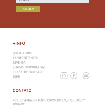
+INFO
QUEM SOMOS
REPRESENTANTES
REVENDA
VENDAS CORPORATIVAS
TRABALHE CONOSCO
LGPD
CONTATO
ROD. GOVERNADOR MÁRIO COVAS, KM 279, Nº35, JACUHY,
SERRA/ES