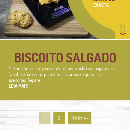
BISCOITO SALGADO
Misture todos os ingredientes iniciando pela manteiga, ovos e
farinha e fermento, por último incorpore o queijo e as
azeitonas. Separe
LEIA MAIS
Página
Página
1
2
Próximo »