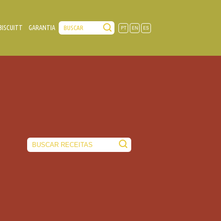
BISCUITT
GARANTIA
PT
EN
ES