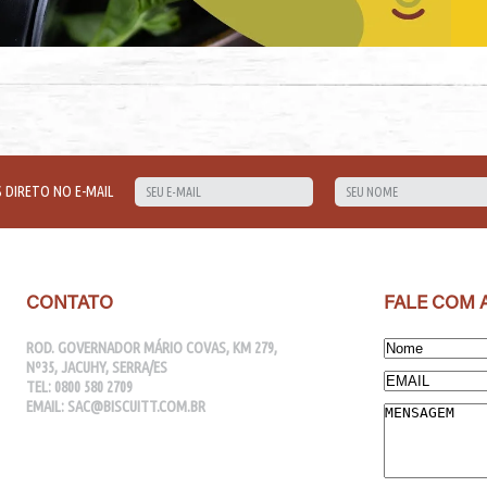
 DIRETO NO E-MAIL
CONTATO
FALE COM 
ROD. GOVERNADOR MÁRIO COVAS, KM 279,
Nº35, JACUHY, SERRA/ES
TEL:
0800 580 2709
EMAIL:
SAC@BISCUITT.COM.BR