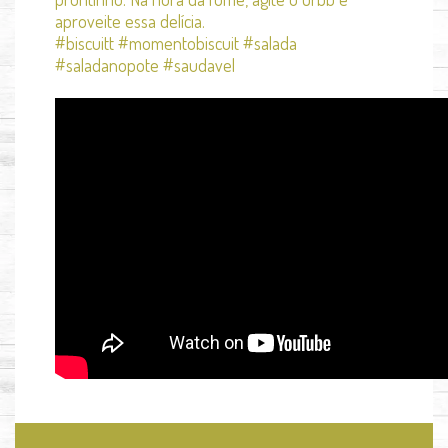
aproveite essa delícia.
#biscuitt #momentobiscuit #salada
#saladanopote #saudavel